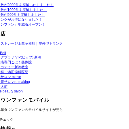
数が2000件を突破いたしました！
数が1000件を突破しました！
数が500件を突破しました！
リンクがお得になりました！
ウンファン」地域版オープン！
お店
ーストレージ上越昭和町｜屋外型トランク
ム
Bell
グプラザ VIP(ビップ) 新潟
頭痛専門こはく整体院
アカデミー新潟教室
歯科・矯正歯科医院
ロン mirror
善サロンre:making
新大前
fe beauty salon
タウンファンモバイル
潟県タウンファンのモバイルサイトが見ら
チェック！
域情報へ