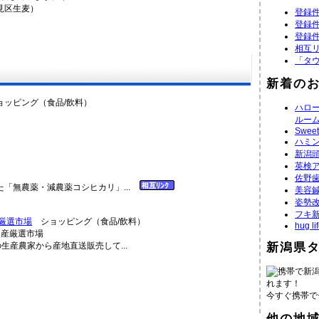
見区生麦）
登録件
登録件
登録件
相互
「タ
新着の
ッピング（食品/飲料）
ハロ
ルー
Sweet
ハミン
新潟
英検
佐野
「無農薬・減農薬コシヒカリ」...
美容鍼サ
姿勢改
フキ
厳選市場
ショッピング（食品/飲料）
hug li
生産農家から産地直送販売して...
新潟県
携帯で新
れます！
今すぐ携帯で
他の地