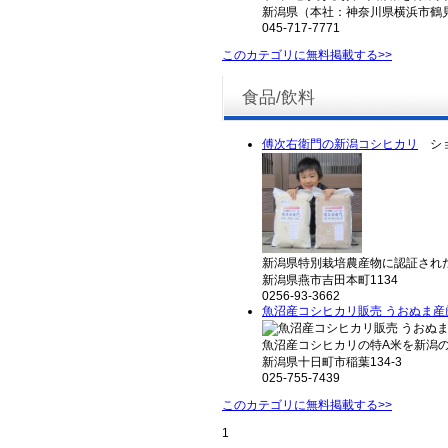
新潟県（本社：神奈川県横浜市鶴
045-717-7771
このカテゴリに無料掲載する>>
食品/飲料
傅次右衛門の新潟コシヒカリ
ショ
新潟県特別栽培農産物に認証された
新潟県燕市吉田本町1134
0256-93-3662
魚沼産コシヒカリ販売 うおぬま産
魚沼産コシヒカリの特A米を新潟の
新潟県十日町市稲葉134-3
025-755-7439
このカテゴリに無料掲載する>>
1