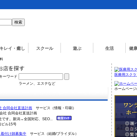
キレイ・癒し
スクール
遊ぶ
生活
健
飲料
医療用スクラ
キーワード
ラーメン、エステなど
ホームページ
社 合同会社直送計画
サービス（情報・印刷）
です。新潟→全国対応、SEO...
口ビル15号
 着付け師募集中
サービス（結婚/ブライダル）