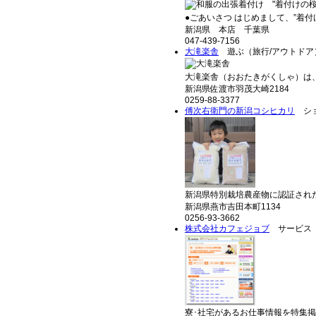
●ごあいさつ はじめまして、”着付け
新潟県 本店 千葉県
047-439-7156
大滝楽舎
遊ぶ（旅行/アウトドア
大滝楽舎（おおたきがくしゃ）は、
新潟県佐渡市羽茂大崎2184
0259-88-3377
傅次右衛門の新潟コシヒカリ
ショ
新潟県特別栽培農産物に認証された
新潟県燕市吉田本町1134
0256-93-3662
株式会社カフェジョブ
サービス
寮･社宅があるお仕事情報を特集掲載