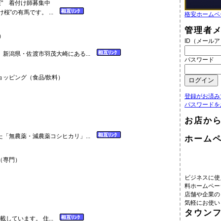
桜”の有馬です。 ...
格安ホームペ
管理者
）
ID（メール
新潟県・佐渡市羽茂大崎にある...
パスワード
ッピング（食品/飲料）
登録がお済み
パスワードを
お店か
「無農薬・減農薬コシヒカリ」...
ホーム
（専門）
ビジネスに使
料ホームペー
店舗や企業の
気軽にお使い
タウン
しています。 住...