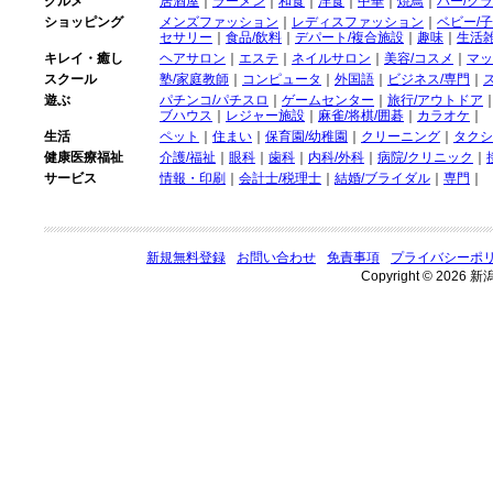
グルメ
居酒屋
｜
ラーメン
｜
和食
｜
洋食
｜
中華
｜
焼鳥
｜
バー/ク
ショッピング
メンズファッション
｜
レディスファッション
｜
ベビー/
セサリー
｜
食品/飲料
｜
デパート/複合施設
｜
趣味
｜
生活
キレイ・癒し
ヘアサロン
｜
エステ
｜
ネイルサロン
｜
美容/コスメ
｜
マッ
スクール
塾/家庭教師
｜
コンピュータ
｜
外国語
｜
ビジネス/専門
｜
遊ぶ
パチンコ/パチスロ
｜
ゲームセンター
｜
旅行/アウトドア
ブハウス
｜
レジャー施設
｜
麻雀/将棋/囲碁
｜
カラオケ
｜
生活
ペット
｜
住まい
｜
保育園/幼稚園
｜
クリーニング
｜
タクシ
健康医療福祉
介護/福祉
｜
眼科
｜
歯科
｜
内科/外科
｜
病院/クリニック
｜
サービス
情報・印刷
｜
会計士/税理士
｜
結婚/ブライダル
｜
専門
｜
新規無料登録
お問い合わせ
免責事項
プライバシーポ
Copyright © 2026 