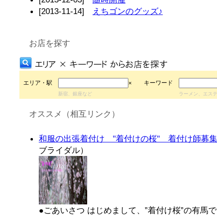
[2013-11-14]
えちゴンのグッズ♪
お店を探す
エリア・駅
キーワード
×
新宿、銀座など
ラーメン、エス
オススメ（相互リンク）
和服の出張着付け "着付けの桜" 着付け師募
ブライダル）
●ごあいさつ はじめまして、”着付け桜”の有馬です