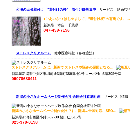
和服の出張着付け "着付けの桜" 着付け師募集中
サービス（結婚/ブ
●ごあいさつ はじめまして、”着付け桜”の有馬です。 .
新潟県 本店 千葉県
047-439-7156
ストレスクリアルーム
健康医療福祉（各種療法）
ストレスクリアルームは、新潟で ストレスや悩みの原因となる...
新潟県新潟市中央区東堀前通3番町386番地1号 コーポ村山3階305号室
09078686411
新潟の小さなホームページ制作会社 合同会社直送計画
サービス（情報
新潟の小さなホームページ制作会社です。新潟→全国対応、SEO...
新潟県新潟市西区小針3-37-30 樋口ビル15号
025-378-0158