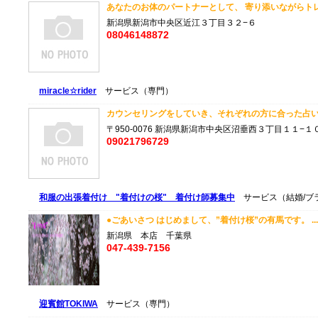
あなたのお体のパートナーとして、 寄り添いながらトレー
新潟県新潟市中央区近江３丁目３２−６
08046148872
miracle☆rider
サービス（専門）
カウンセリングをしていき、それぞれの方に合った占いを
〒950-0076 新潟県新潟市中央区沼垂西３丁目１１−１
09021796729
和服の出張着付け "着付けの桜" 着付け師募集中
サービス（結婚/ブ
●ごあいさつ はじめまして、”着付け桜”の有馬です。 .
新潟県 本店 千葉県
047-439-7156
迎賓館TOKIWA
サービス（専門）