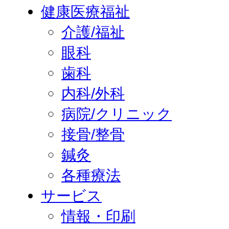
健康医療福祉
介護/福祉
眼科
歯科
内科/外科
病院/クリニック
接骨/整骨
鍼灸
各種療法
サービス
情報・印刷