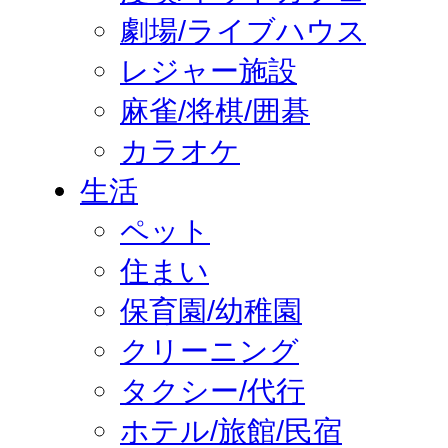
劇場/ライブハウス
レジャー施設
麻雀/将棋/囲碁
カラオケ
生活
ペット
住まい
保育園/幼稚園
クリーニング
タクシー/代行
ホテル/旅館/民宿