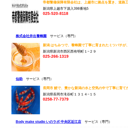
帝都警備保障有限会社は、上越市に拠点を置き、道路工事
新潟県上越市下源入398番地5
025-520-8118
株式会社井出養蜂園
サービス（専門）
新潟 はちみつで、養蜂園で丁寧に育まれたミツバチが、野
新潟県新潟市西区西有明町１−２９
025-266-1319
仙助
サービス（専門）
長岡市 鯉で、豊かな新潟の水と空気の中で丁寧に育てた上
新潟県長岡市滝谷町１３１４−１５
0258-77-7379
Body make studio いのラボ 中央区近江店
サービス（専門）