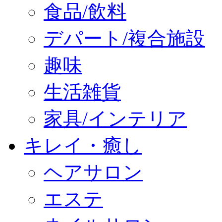
食品/飲料
デパート/複合施設
趣味
生活雑貨
家具/インテリア
キレイ・癒し
ヘアサロン
エステ