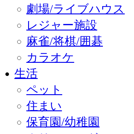
劇場/ライブハウス
レジャー施設
麻雀/将棋/囲碁
カラオケ
生活
ペット
住まい
保育園/幼稚園