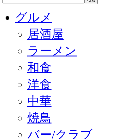
グルメ
居酒屋
ラーメン
和食
洋食
中華
焼鳥
バー/クラブ