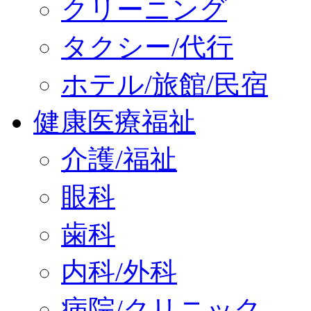
クリーニング
タクシー/代行
ホテル/旅館/民宿
健康医療福祉
介護/福祉
眼科
歯科
内科/外科
病院/クリニック