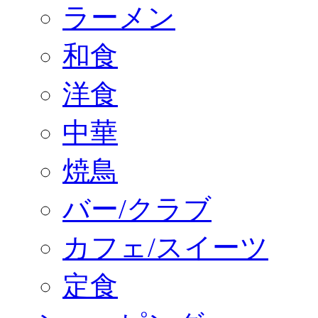
ラーメン
和食
洋食
中華
焼鳥
バー/クラブ
カフェ/スイーツ
定食