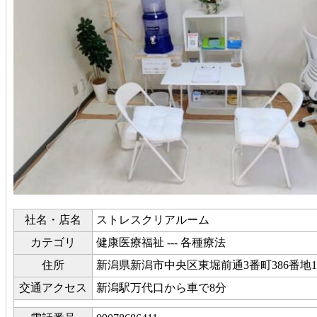
社名・店名
ストレスクリアルーム
カテゴリ
健康医療福祉 --- 各種療法
住所
新潟県新潟市中央区東堀前通3番町386番地1
交通アクセス
新潟駅万代口から車で8分