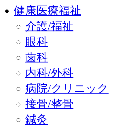
健康医療福祉
介護/福祉
眼科
歯科
内科/外科
病院/クリニック
接骨/整骨
鍼灸