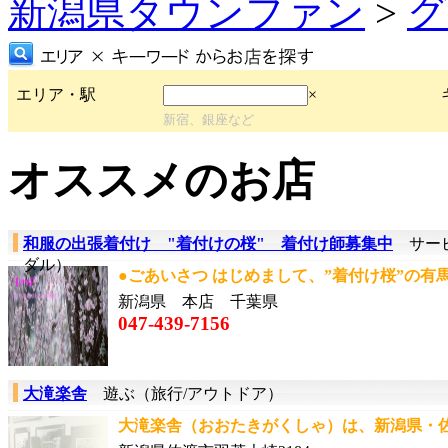
新潟県タウンファン
>
グ
エリア・駅
×
新宿、銀座など
オススメのお店
和服の出張着付け "着付けの桜" 着付け師募集中
サービ
ダル）
●ごあいさつ はじめまして、”着付け桜”の有馬
新潟県 本店 千葉県
047-439-7156
大滝楽舎
遊ぶ（旅行/アウトドア）
大滝楽舎（おおたきがくしゃ）は、新潟県・佐