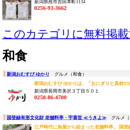
新潟県燕市吉田本町1134
0256-93-3662
このカテゴリに無料掲載
和食
新潟おむすび ゆかり
グルメ（和食）
新潟おむすび ゆかりは、「おにぎりと具材の出
新潟県長岡市美沢３丁目５０１
0258-86-4700
国登録有形文化財 老舗料亭・宇喜世 ≪うきよ≫
グルメ（
江戸時代に魚屋から始まった老舗料亭。 国登録有