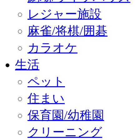
レジャー施設
麻雀/将棋/囲碁
カラオケ
生活
ペット
住まい
保育園/幼稚園
クリーニング