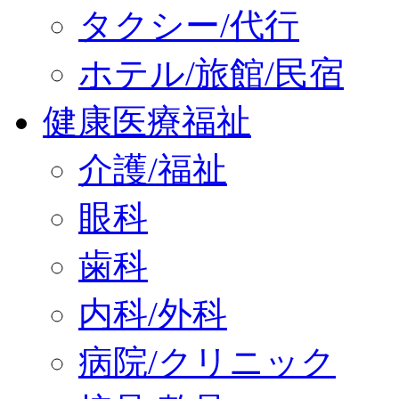
タクシー/代行
ホテル/旅館/民宿
健康医療福祉
介護/福祉
眼科
歯科
内科/外科
病院/クリニック