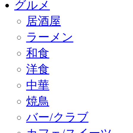
グルメ
居酒屋
ラーメン
和食
洋食
中華
焼鳥
バー/クラブ