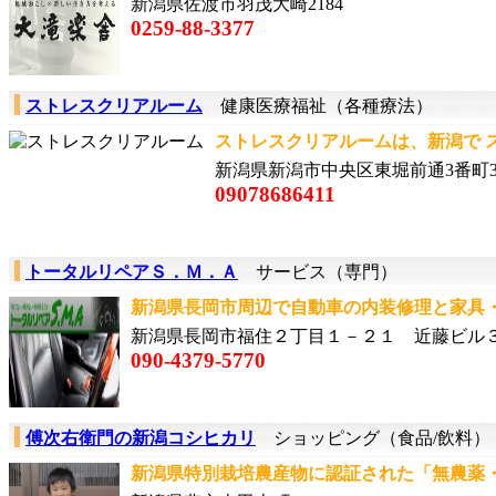
新潟県佐渡市羽茂大崎2184
0259-88-3377
ストレスクリアルーム
健康医療福祉（各種療法）
ストレスクリアルームは、新潟で 
新潟県新潟市中央区東堀前通3番町38
09078686411
トータルリペアＳ．Ｍ．Ａ
サービス（専門）
新潟県長岡市周辺で自動車の内装修理と家具・
新潟県長岡市福住２丁目１－２１ 近藤ビル
090-4379-5770
傅次右衛門の新潟コシヒカリ
ショッピング（食品/飲料）
新潟県特別栽培農産物に認証された「無農薬・