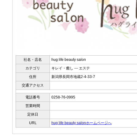
社名・店名
hug life beauty salon
カテゴリ
キレイ・癒し --- エステ
住所
新潟県長岡市地蔵2-4-33-7
交通アクセス
電話番号
0258-76-0995
営業時間
定休日
URL
hug life beauty salonホームページへ