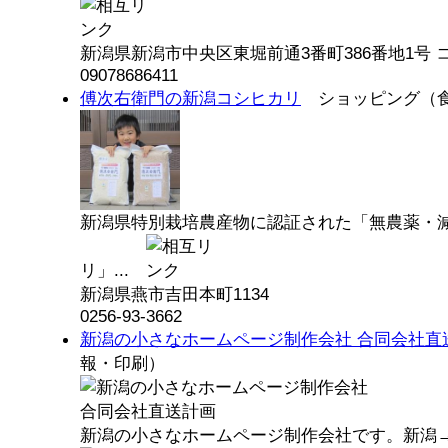
新潟県新潟市中央区東堀前通3番町386番地1号 コ
09078686411
傅次右衛門の新潟コシヒカリ
ショッピング（食
新潟県特別栽培農産物に認証された「無農薬・
リ」...
新潟県燕市吉田本町1134
0256-93-3662
新潟の小さなホームページ制作会社 合同会社直
報・印刷）
新潟の小さなホームページ制作会社です。新潟→全