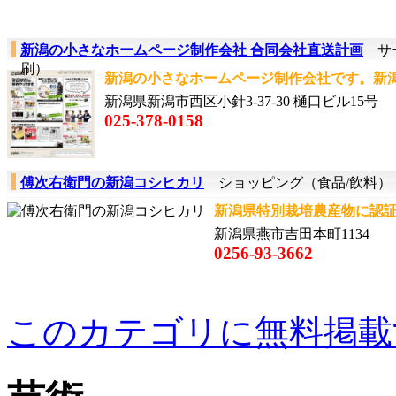
新潟の小さなホームページ制作会社 合同会社直送計画
サー
刷）
新潟の小さなホームページ制作会社です。新潟→
新潟県新潟市西区小針3-37-30 樋口ビル15号
025-378-0158
傅次右衛門の新潟コシヒカリ
ショッピング（食品/飲料）
新潟県特別栽培農産物に認証
新潟県燕市吉田本町1134
0256-93-3662
このカテゴリに無料掲載