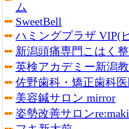
ム
SweetBell
ハミングプラザ VIP(
新潟頭痛専門こはく整
英検アカデミー新潟教
佐野歯科・矯正歯科医
美容鍼サロン mirror
姿勢改善サロンre:maki
フキ新大前