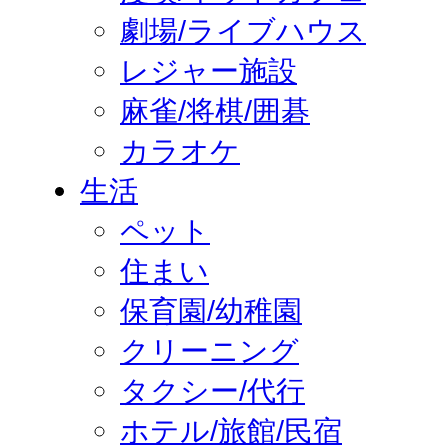
劇場/ライブハウス
レジャー施設
麻雀/将棋/囲碁
カラオケ
生活
ペット
住まい
保育園/幼稚園
クリーニング
タクシー/代行
ホテル/旅館/民宿