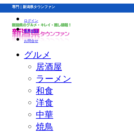
専門｜新潟県タウンファン
ログイン
無料登録
お問合せ
グルメ
居酒屋
ラーメン
和食
洋食
中華
焼鳥