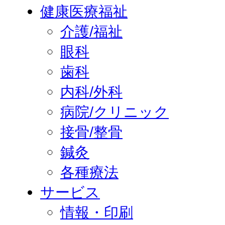
健康医療福祉
介護/福祉
眼科
歯科
内科/外科
病院/クリニック
接骨/整骨
鍼灸
各種療法
サービス
情報・印刷