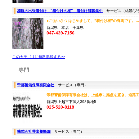
和服の出張着付け "着付けの桜" 着付け師募集中
サービス（結婚/ブ
●ごあいさつ はじめまして、”着付け桜”の有馬です。 .
新潟県 本店 千葉県
047-439-7156
このカテゴリに無料掲載する>>
専門
帝都警備保障有限会社
サービス（専門）
帝都警備保障有限会社は、上越市に拠点を置き、道路工事
新潟県上越市下源入398番地5
025-520-8118
株式会社井出養蜂園
サービス（専門）