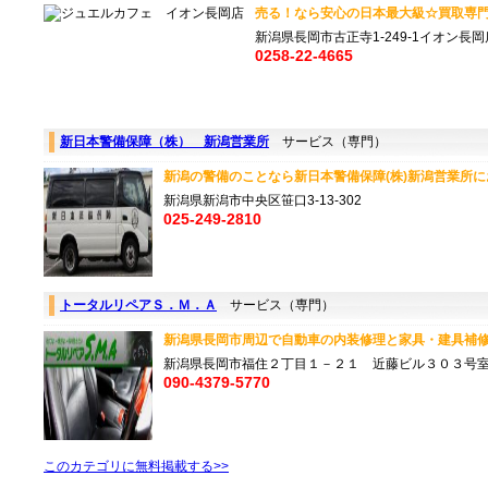
売る！なら安心の日本最大級☆買取専門店
新潟県長岡市古正寺1-249-1イオン長岡
0258-22-4665
新日本警備保障（株） 新潟営業所
サービス（専門）
新潟の警備のことなら新日本警備保障(株)新潟営業所にお
新潟県新潟市中央区笹口3-13-302
025-249-2810
トータルリペアＳ．Ｍ．Ａ
サービス（専門）
新潟県長岡市周辺で自動車の内装修理と家具・建具補修
新潟県長岡市福住２丁目１－２１ 近藤ビル３０３号
090-4379-5770
このカテゴリに無料掲載する>>