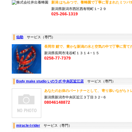
新潟 はちみつで、養蜂園で丁寧に育まれたミツバチが
新潟県新潟市西区西有明町１−２９
025-266-1319
仙助
サービス（専門）
長岡市 鯉で、豊かな新潟の水と空気の中で丁寧に育てた上
新潟県長岡市滝谷町１３１４−１５
0258-77-7379
Body make studio いのラボ 中央区近江店
サービス（専門）
あなたのお体のパートナーとして、 寄り添いながらトレー
新潟県新潟市中央区近江３丁目３２−６
08046148872
miracle☆rider
サービス（専門）