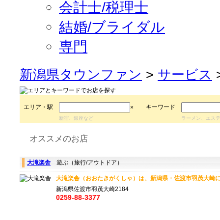
会計士/税理士
結婚/ブライダル
専門
新潟県タウンファン
>
サービス
エリア・駅
キーワード
×
新宿、銀座など
ラーメン、エス
オススメのお店
大滝楽舎
遊ぶ（旅行/アウトドア）
大滝楽舎（おおたきがくしゃ）は、新潟県・佐渡市羽茂大崎に
新潟県佐渡市羽茂大崎2184
0259-88-3377