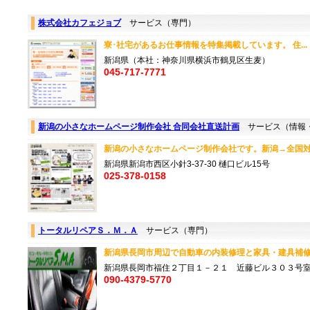
株式会社カフェジョブ
サービス（専門）
寮･社宅があるお仕事情報を特集掲載しています。 住..
新潟県（本社：神奈川県横浜市鶴見区生麦）
045-717-7771
新潟の小さなホームページ制作会社 合同会社直送計画
サービス（情報
新潟の小さなホームページ制作会社です。新潟→全国対応
新潟県新潟市西区小針3-37-30 樋口ビル15号
025-378-0158
トータルリペアＳ．Ｍ．Ａ
サービス（専門）
新潟県長岡市周辺で自動車の内装修理と家具・建具補修
新潟県長岡市福住２丁目１－２１ 近藤ビル３０３号
090-4379-5770