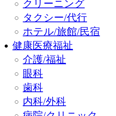
クリーニング
タクシー/代行
ホテル/旅館/民宿
健康医療福祉
介護/福祉
眼科
歯科
内科/外科
病院/クリニック