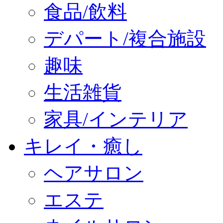
食品/飲料
デパート/複合施設
趣味
生活雑貨
家具/インテリア
キレイ・癒し
ヘアサロン
エステ