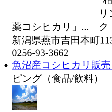
薬コシヒカリ」...
新潟県燕市吉田本町113
0256-93-3662
魚沼産コシヒカリ販売
ピング（食品/飲料）