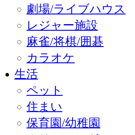
劇場/ライブハウス
レジャー施設
麻雀/将棋/囲碁
カラオケ
生活
ペット
住まい
保育園/幼稚園