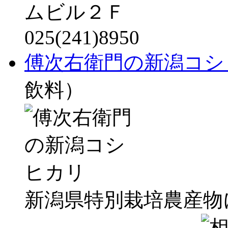
ムビル２Ｆ
025(241)8950
傅次右衛門の新潟コシ
飲料）
新潟県特別栽培農産物