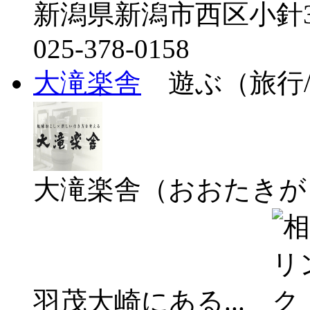
新潟県新潟市西区小針3-3
025-378-0158
大滝楽舎
遊ぶ（旅行/
大滝楽舎（おおたきが
羽茂大崎にある...