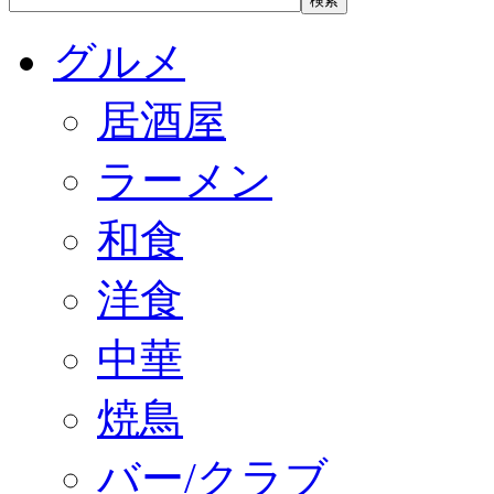
グルメ
居酒屋
ラーメン
和食
洋食
中華
焼鳥
バー/クラブ