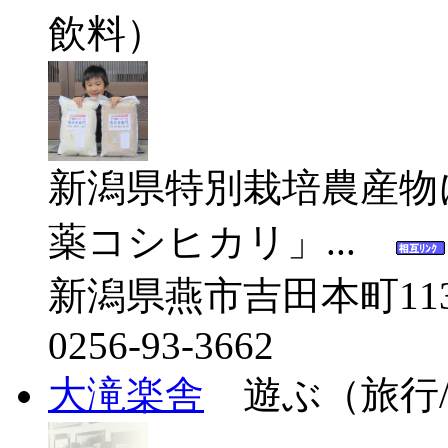
飲料）
新潟県特別栽培農産物
薬コシヒカリ」...
新潟県燕市吉田本町113
0256-93-3662
大滝楽舎
遊ぶ（旅行/