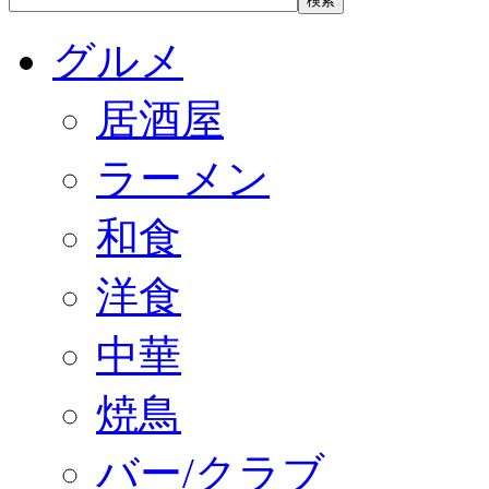
グルメ
居酒屋
ラーメン
和食
洋食
中華
焼鳥
バー/クラブ