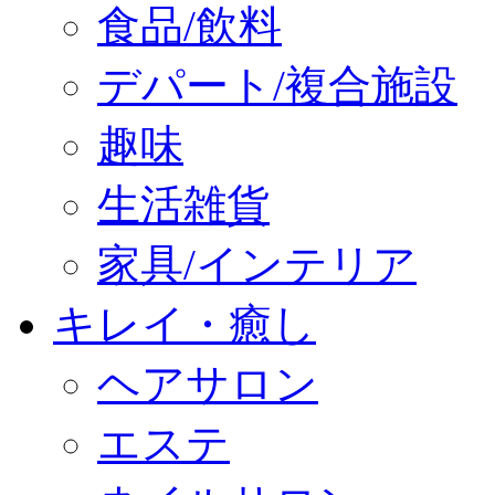
食品/飲料
デパート/複合施設
趣味
生活雑貨
家具/インテリア
キレイ・癒し
ヘアサロン
エステ