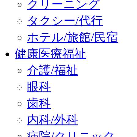
クリーニング
タクシー/代行
ホテル/旅館/民宿
健康医療福祉
介護/福祉
眼科
歯科
内科/外科
病院/クリニック