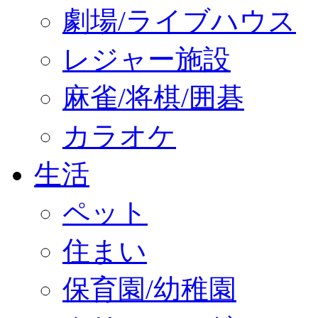
劇場/ライブハウス
レジャー施設
麻雀/将棋/囲碁
カラオケ
生活
ペット
住まい
保育園/幼稚園