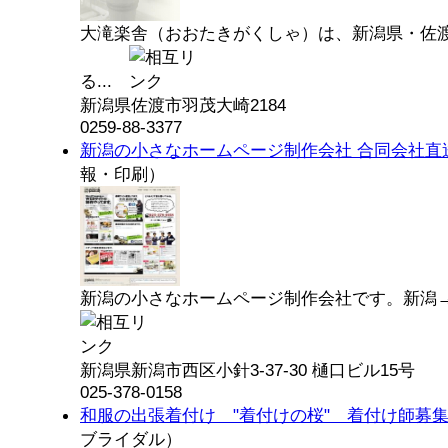
大滝楽舎（おおたきがくしゃ）は、新潟県・佐
る...
新潟県佐渡市羽茂大崎2184
0259-88-3377
新潟の小さなホームページ制作会社 合同会社直
報・印刷）
新潟の小さなホームページ制作会社です。新潟→全
新潟県新潟市西区小針3-37-30 樋口ビル15号
025-378-0158
和服の出張着付け "着付けの桜" 着付け師募
ブライダル）