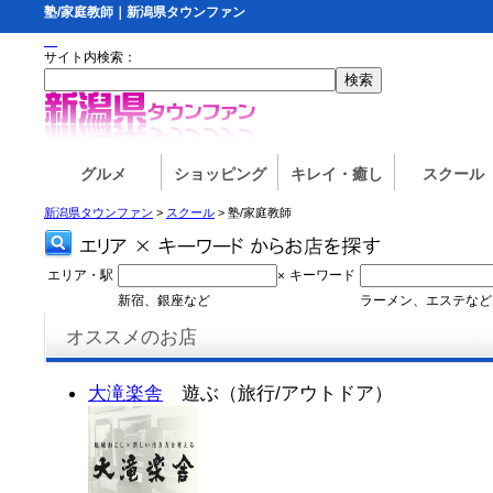
塾/家庭教師｜新潟県タウンファン
サイト内検索：
グルメ
ショッピング
キレイ・癒し
スクール
新潟県タウンファン
>
スクール
> 塾/家庭教師
エリア・駅
キーワード
×
新宿、銀座など
ラーメン、エステなど
オススメのお店
大滝楽舎
遊ぶ（旅行/アウトドア）