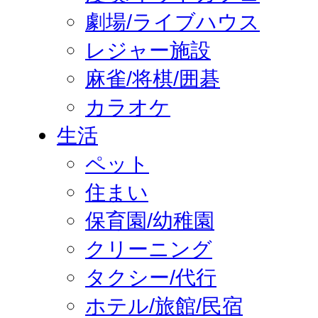
劇場/ライブハウス
レジャー施設
麻雀/将棋/囲碁
カラオケ
生活
ペット
住まい
保育園/幼稚園
クリーニング
タクシー/代行
ホテル/旅館/民宿