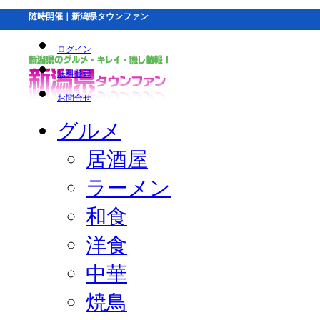
随時開催｜新潟県タウンファン
ログイン
無料登録
お問合せ
グルメ
居酒屋
ラーメン
和食
洋食
中華
焼鳥