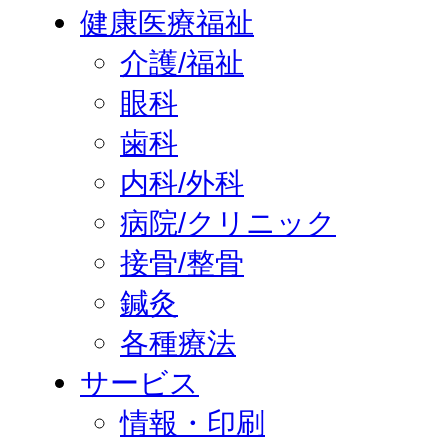
健康医療福祉
介護/福祉
眼科
歯科
内科/外科
病院/クリニック
接骨/整骨
鍼灸
各種療法
サービス
情報・印刷